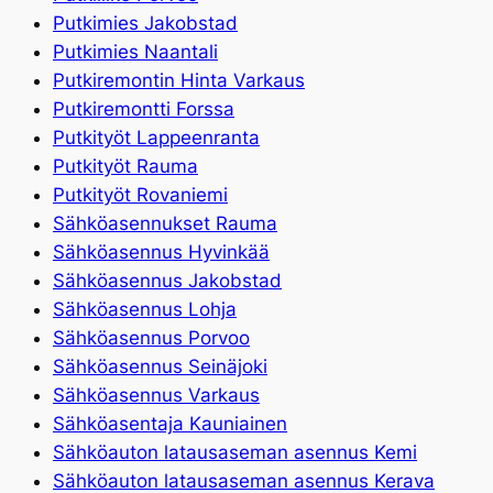
Putkimies Jakobstad
Putkimies Naantali
Putkiremontin Hinta Varkaus
Putkiremontti Forssa
Putkityöt Lappeenranta
Putkityöt Rauma
Putkityöt Rovaniemi
Sähköasennukset Rauma
Sähköasennus Hyvinkää
Sähköasennus Jakobstad
Sähköasennus Lohja
Sähköasennus Porvoo
Sähköasennus Seinäjoki
Sähköasennus Varkaus
Sähköasentaja Kauniainen
Sähköauton latausaseman asennus Kemi
Sähköauton latausaseman asennus Kerava