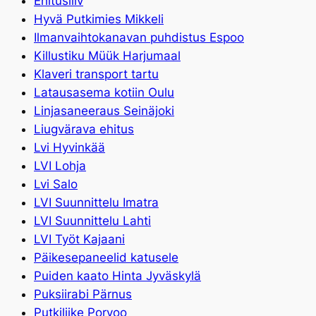
Ehitusliiv
Hyvä Putkimies Mikkeli
Ilmanvaihtokanavan puhdistus Espoo
Killustiku Müük Harjumaal
Klaveri transport tartu
Latausasema kotiin Oulu
Linjasaneeraus Seinäjoki
Liugvärava ehitus
Lvi Hyvinkää
LVI Lohja
Lvi Salo
LVI Suunnittelu Imatra
LVI Suunnittelu Lahti
LVI Työt Kajaani
Päikesepaneelid katusele
Puiden kaato Hinta Jyväskylä
Puksiirabi Pärnus
Putkiliike Porvoo