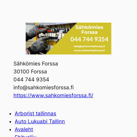
Skip
to
content
Sähkömies Forssa
30100 Forssa
044 744 9354
info@sahkomiesforssa.fi
https://www.sahkomiesforssa.fi/
Arborist tallinnas
Auto Lukuabi Tallinn
Avaleht