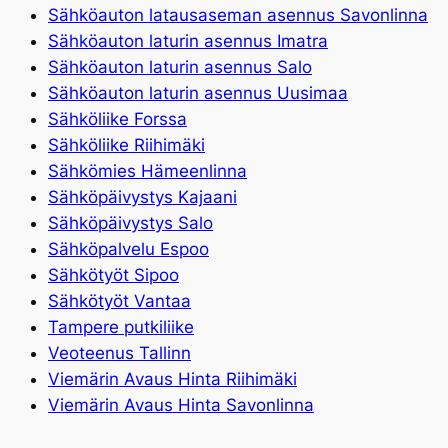
Sähköauton latausaseman asennus Savonlinna
Sähköauton laturin asennus Imatra
Sähköauton laturin asennus Salo
Sähköauton laturin asennus Uusimaa
Sähköliike Forssa
Sähköliike Riihimäki
Sähkömies Hämeenlinna
Sähköpäivystys Kajaani
Sähköpäivystys Salo
Sähköpalvelu Espoo
Sähkötyöt Sipoo
Sähkötyöt Vantaa
Tampere putkiliike
Veoteenus Tallinn
Viemärin Avaus Hinta Riihimäki
Viemärin Avaus Hinta Savonlinna