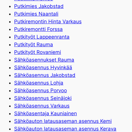
Putkimies Jakobstad
Putkimies Naantali
Putkiremontin Hinta Varkaus
Putkiremontti Forssa
Putkityöt Lappeenranta
Putkityöt Rauma
Putkityöt Rovaniemi
Sähköasennukset Rauma
Sähköasennus Hyvinkää
Sähköasennus Jakobstad
Sähköasennus Lohja
Sähköasennus Porvoo
Sähköasennus Seinäjoki
Sähköasennus Varkaus
Sähköasentaja Kauniainen
Sähköauton latausaseman asennus Kemi
Sähköauton latausaseman asennus Kerava