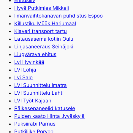
Ehitusliiv
Hyvä Putkimies Mikkeli
Ilmanvaihtokanavan puhdistus Espoo
Killustiku Müük Harjumaal
Klaveri transport tartu
Latausasema kotiin Oulu
Linjasaneeraus Seinäjoki
Liugvärava ehitus
Lvi Hyvinkää
LVI Lohja
Lvi Salo
LVI Suunnittelu Imatra
LVI Suunnittelu Lahti
LVI Työt Kajaani
Päikesepaneelid katusele
Puiden kaato Hinta Jyväskylä
Puksiirabi Pärnus
Putkiliike Porvoo