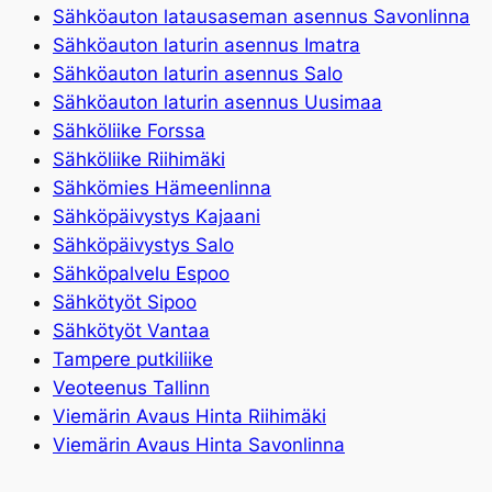
Sähköauton latausaseman asennus Savonlinna
Sähköauton laturin asennus Imatra
Sähköauton laturin asennus Salo
Sähköauton laturin asennus Uusimaa
Sähköliike Forssa
Sähköliike Riihimäki
Sähkömies Hämeenlinna
Sähköpäivystys Kajaani
Sähköpäivystys Salo
Sähköpalvelu Espoo
Sähkötyöt Sipoo
Sähkötyöt Vantaa
Tampere putkiliike
Veoteenus Tallinn
Viemärin Avaus Hinta Riihimäki
Viemärin Avaus Hinta Savonlinna